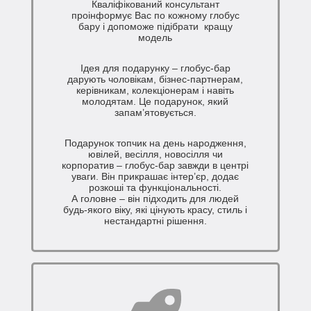
Кваліфікований консультант
проінформує Вас по кожному глобус
бару і допоможе підібрати кращу
модель
Ідея для подарунку – глобус-бар
дарують чоловікам, бізнес-партнерам,
керівникам, колекціонерам і навіть
молодятам. Це подарунок, який
запам’ятовується.
Подарунок топчик на день народження,
ювілей, весілля, новосілля чи
корпоратив – глобус-бар завжди в центрі
уваги. Він прикрашає інтер’єр, додає
розкоші та функціональності.
А головне – він підходить для людей
будь-якого віку, які цінують красу, стиль і
нестандартні рішення.