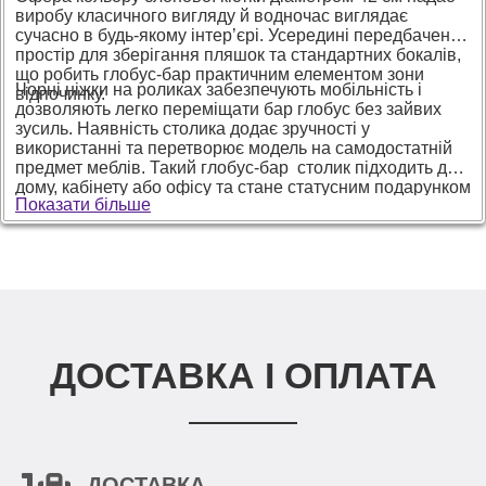
виробу класичного вигляду й водночас виглядає
сучасно в будь-якому інтер’єрі. Усередині передбачено
простір для зберігання пляшок та стандартних бокалів,
що робить глобус-бар практичним елементом зони
Чорні ніжки на роликах забезпечують мобільність і
відпочинку.
дозволяють легко переміщати бар глобус без зайвих
зусиль. Наявність столика додає зручності у
використанні та перетворює модель на самодостатній
предмет меблів. Такий глобус-бар столик підходить для
дому, кабінету або офісу та стане статусним подарунком
Показати більше
для чоловіка або жінки, які цінують стильні й
нестандартні інтер’єрні рішення.
ДОСТАВКА І ОПЛАТА
ДОСТАВКА