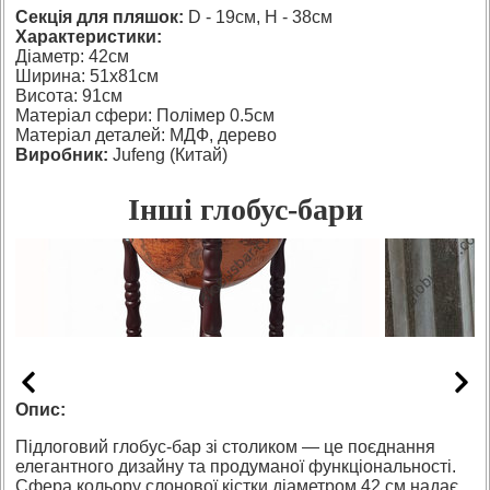
Секція для пляшок:
D - 19см, H - 38см
Характеристики:
Діаметр: 42см
Ширина: 51х81см
Висота: 91см
Матеріал сфери: Полімер 0.5см
Матеріал деталей: МДФ, дерево
Виробник:
Jufeng (Китай)
Інші глобус-бари
Опис:
Підлоговий глобус-бар зі столиком — це поєднання
елегантного дизайну та продуманої функціональності.
Сфера кольору слонової кістки діаметром 42 см надає