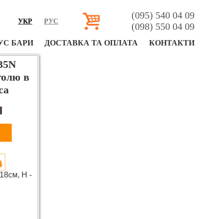
(095) 540 04 09
УКР
РУС
(098) 550 04 09
УС БАРИ
ДОСТАВКА ТА ОПЛАТА
КОНТАКТИ
035N
голю в
са
н
 18см, H -