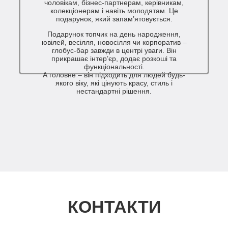
чоловікам, бізнес-партнерам, керівникам,
колекціонерам і навіть молодятам. Це
подарунок, який запам’ятовується.
Подарунок топчик на день народження,
ювілей, весілля, новосілля чи корпоратив –
глобус-бар завжди в центрі уваги. Він
прикрашає інтер’єр, додає розкоші та
функціональності.
А головне – він підходить для людей будь-
якого віку, які цінують красу, стиль і
нестандартні рішення.
КОНТАКТИ