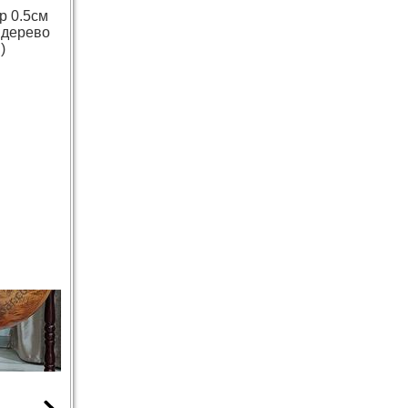
р 0.5см
 дерево
)