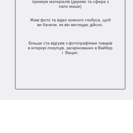
преміум матеріалів (дерево та сфера з
папє маше)
Живі фото та відео кожного глобуса, щоб
ви бачили, як він виглядає дійсно.
Більше ста відгуків з фотографіями товарів
в інтерєрі покупців, заскрінованих в Вайбер
і Вацап.