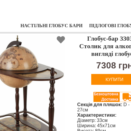
НАСТІЛЬНІ ГЛОБУС БАРИ
ПІДЛОГОВІ ГЛОБ
Глобус-бар 33
Столик для алко
вигляді глобу
7308 гр
КУПИТИ
Секція для пляшок:
D -
27см
Характеристики:
Діаметр: 33см
Ширина: 45х71см
Висота: 89см