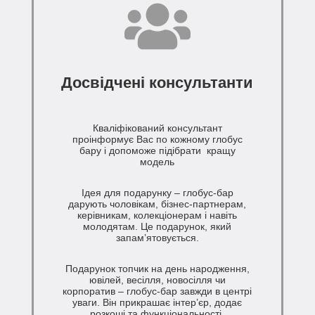
Досвідчені консультанти
Кваліфікований консультант
проінформує Вас по кожному глобус
бару і допоможе підібрати кращу
модель
Ідея для подарунку – глобус-бар
дарують чоловікам, бізнес-партнерам,
керівникам, колекціонерам і навіть
молодятам. Це подарунок, який
запам’ятовується.
Подарунок топчик на день народження,
ювілей, весілля, новосілля чи
корпоратив – глобус-бар завжди в центрі
уваги. Він прикрашає інтер’єр, додає
розкоші та функціональності.