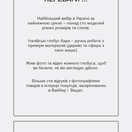
Найбільший вибір в Україні за
найнижчою ціною – понад сто моделей
різних розмірів та стилів.
Італійські глобус бари – ручна робота з
преміум матеріалів (дерево та сфера з
папє маше)
Живі фото та відео кожного глобуса, щоб
ви бачили, як він виглядає дійсно.
Більше ста відгуків з фотографіями
товарів в інтерєрі покупців, заскрінованих
в Вайбер і Вацап.