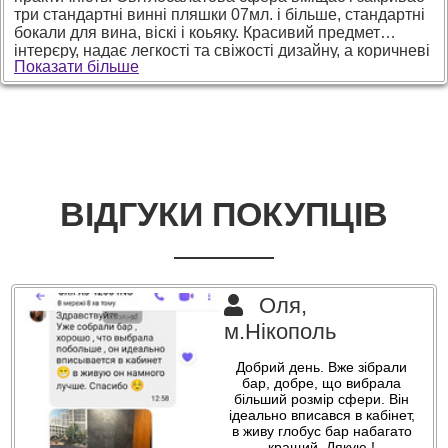
три стандартні винні пляшки 07мл. і більше, стандартні
бокали для вина, віскі і коьяку. Красивий предмет
інтерєру, надає легкості та свіжості дизайну, а коричневі
Показати більше
меблеві ніжки створюють відчуття стабільності й
преміальності. Конструкція продумана для зручного
зберігання напоїв і аксесуарів, а наявність столика
робить бар глобус функціональним елементом зони
відпочинку. Такий глобус-бар підкреслює смак власника,
органічно вписується в житловий або офісний простір і
чудово підходить як статусний, практичний і
функціональний подарунок, який дозволяє вітдихнути і
ВІДГУКИ ПОКУПЦІВ
розслабитись вашому чоловіку, або жінці .
Оля,
м.Нікополь
Добрий день. Вже зібрали
бар, добре, що вибрала
більший розмір сфери. Він
ідеально вписався в кабінет,
в живу глобус бар набагато
кращий. Дякую !