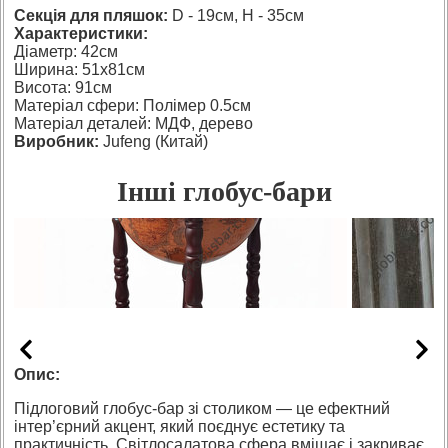
Секція для пляшок:
D - 19см, H - 35см
Характеристики:
Діаметр: 42см
Ширина: 51х81см
Висота: 91см
Матеріал сфери: Полімер 0.5см
Матеріал деталей: МДФ, дерево
Виробник:
Jufeng (Китай)
Інші глобус-бари
Опис:
Підлоговий глобус-бар зі столиком — це ефектний
інтер’єрний акцент, який поєднує естетику та
практичність. Світлосалатова сфера вміщає і закриває