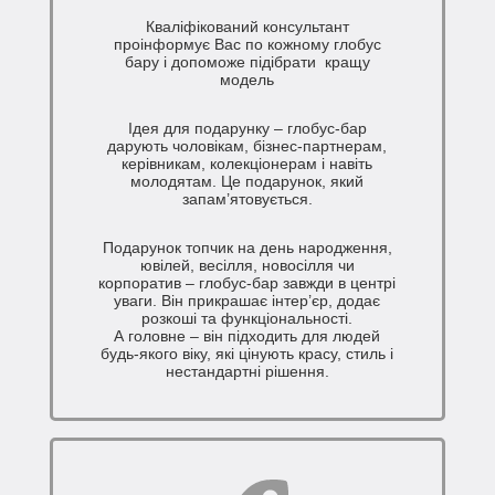
Кваліфікований консультант
проінформує Вас по кожному глобус
бару і допоможе підібрати кращу
модель
Ідея для подарунку – глобус-бар
дарують чоловікам, бізнес-партнерам,
керівникам, колекціонерам і навіть
молодятам. Це подарунок, який
запам’ятовується.
Подарунок топчик на день народження,
ювілей, весілля, новосілля чи
корпоратив – глобус-бар завжди в центрі
уваги. Він прикрашає інтер’єр, додає
розкоші та функціональності.
А головне – він підходить для людей
будь-якого віку, які цінують красу, стиль і
нестандартні рішення.