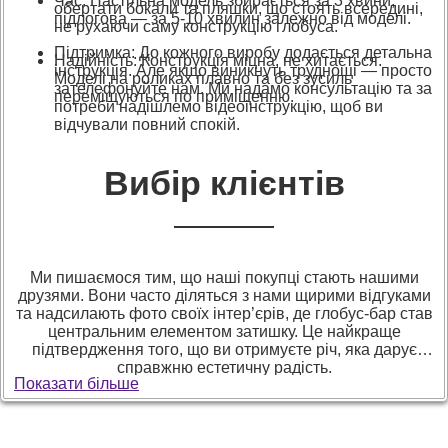
Час: Настільна модель збирається за 3 хвини,
обертати бокали та пляшки, що стоять всередині,
підлогова — за 5-10 хвилин залежно від моделі.
не рухаючи саму конструкцію глобуса.
Підтримка: До кожного виробу додається детальна
Надійність: Конструкція міцна, не хитається.
інструкція. Але якщо виникнуть труднощі — просто
Моделі на роликах плавно та без зусиль
зателефонуйте нам. Ми надамо консультацію та за
переміщуються по приміщенню.
потреби надішлемо відеоінструкцію, щоб ви
відчували повний спокій.
Вибір клієнтів
Ми пишаємося тим, що наші покупці стають нашими
друзями. Вони часто діляться з нами щирими відгуками
та надсилають фото своїх інтер’єрів, де глобус-бар став
центральним елементом затишку. Це найкраще
підтвердження того, що ви отримуєте річ, яка дарує
справжню естетичну радість.
Показати більше