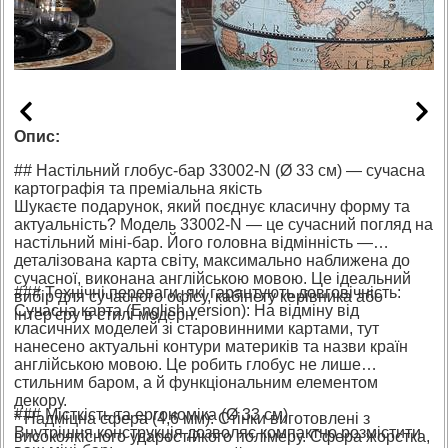
Опис:
## Настільний глобус-бар 33002-N (Ø 33 см) — сучасна
картографія та преміальна якість
Шукаєте подарунок, який поєднує класичну форму та
актуальність? Модель 33002-N — це сучасний погляд на
настільний міні-бар. Його головна відмінність —
деталізована карта світу, максимально наближена до
сучасної, виконана англійською мовою. Це ідеальний
### Технічні переваги, які гарантують довговічність:
вибір для сучасного офісу, кабінету керівника або
Сучасна карта (English version): На відміну від
інтер'єру в стилі модерн.
класичних моделей зі старовинними картами, тут
нанесено актуальні контури материків та назви країн
англійською мовою. Це робить глобус не лише
стильним баром, а й функціональним елементом
декору.
### Місткість та ергономіка (Ø 33 см)
* Надміцна сфера (4,6 мм): Стінки виготовлені з
Внутрішня конструкція дозволяє компактно розмістити
високоякісного ударостійкого полімеру. Сфера жорстка,