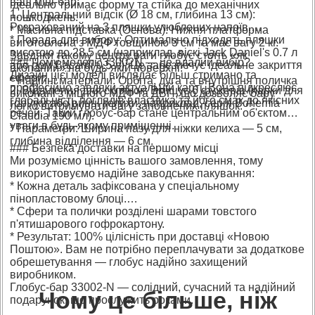
ваш міні-бар:
ідеально тримає форму та стійка до механічних
1. Центральний відсік (Ø 18 см, глибина 13 см):
пошкоджень.
Розрахований на 3 пляшки улюблених напоїв.
* Масивна підставка (Основа): Нижня платформа
* Порада для вибору: Оптимально підходять пляшки
виготовлена з МДФ товщиною 3 см та має вагу 2 кг.
висотою до 28,5 см (наприклад, віскі Jack Daniel's 0.7 л
Завдяки такому центру ваги глобус стоїть «як
### Чому модель 33002N — це вдалий вибір?
або ром Bacardi 0.5 л). Це забезпечує ідеальне закриття
вкопаний» на будь-якій поверхні.
Дизайн цієї моделі виглядає більш стримано та
сфери.
* Надійні матеріали: Орбіта, дуга та внутрішня поличка
професійно завдяки актуальній карті. Вона підкреслює
2. Відділення для склянок: Вміщує 6 фужерів (чарки для
виконані з міцного МДФ та ДВП, що дозволяє бару
глобальність поглядів власника та його смак до якісних
горілки або винні келихи, наприклад, серія Bohemia
легко витримувати вагу заповнених пляшок.
речей. Такий глобус-бар стане центральним об'єктом
Claudia 190 мл).
уваги в будь-якому приміщенні.
* Параметри: Ширина пазу для ніжки келиха — 5 см,
глибина відділення — 6 см.
### Безпека доставки на першому місці
Ми розуміємо цінність вашого замовлення, тому
використовуємо надійне заводське пакування:
* Кожна деталь зафіксована у спеціальному
пінопластовому блоці.
* Сфери та полички розділені шарами товстого
п'ятишарового гофрокартону.
* Результат: 100% цілісність при доставці «Новою
Поштою». Вам не потрібно переплачувати за додаткове
обрешетування — глобус надійно захищений
виробником.
Глобус-бар 33002-N — солідний, сучасний та надійний
Чому це більше, ніж
подарунок, що прослужить роками.