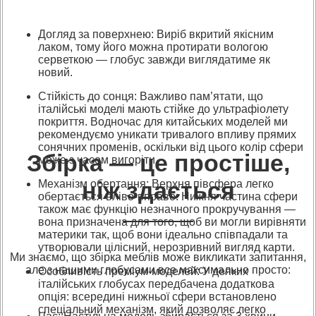
Догляд за поверхнею: Виріб вкритий якісним
лаком, тому його можна протирати вологою
серветкою — глобус завжди виглядатиме як
новий.
Стійкість до сонця: Важливо пам’ятати, що
італійські моделі мають стійке до ультрафіолету
покриття. Водночас для китайських моделей ми
рекомендуємо уникати тривалого впливу прямих
сонячних променів, оскільки від цього колір сфери
Збірка — це простіше,
може з часом вигоріти.
ніж здається
Механізм обертання: Верхня півсфера легко
обертається вліво-вправо. Нижня частина сфери
також має функцію незначного прокручування —
вона призначена для того, щоб ви могли вирівняти
материки так, щоб вони ідеально співпадали та
утворювали цілісний, нерозривний вигляд карти.
Ми знаємо, що збірка меблів може викликати запитання,
але з нашими глобусами все максимально просто:
Особливість преміум-моделей: У деяких
італійських глобусах передбачена додаткова
опція: всередині нижньої сфери встановлено
спеціальний механізм, який дозволяє легко