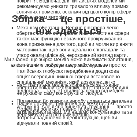
покриття. Водночас для китайських моделей ми
рекомендуємо уникати тривалого впливу прямих
сонячних променів, оскільки від цього колір сфери
Збірка — це простіше,
може з часом вигоріти.
ніж здається
Механізм обертання: Верхня півсфера легко
обертається вліво-вправо. Нижня частина сфери
також має функцію незначного прокручування —
вона призначена для того, щоб ви могли вирівняти
материки так, щоб вони ідеально співпадали та
утворювали цілісний, нерозривний вигляд карти.
Ми знаємо, що збірка меблів може викликати запитання,
але з нашими глобусами все максимально просто:
Особливість преміум-моделей: У деяких
італійських глобусах передбачена додаткова
опція: всередині нижньої сфери встановлено
спеціальний механізм, який дозволяє легко
Час: Настільна модель збирається за 3 хвини,
обертати бокали та пляшки, що стоять всередині,
підлогова — за 5-10 хвилин залежно від моделі.
не рухаючи саму конструкцію глобуса.
Підтримка: До кожного виробу додається детальна
Надійність: Конструкція міцна, не хитається.
інструкція. Але якщо виникнуть труднощі — просто
Моделі на роликах плавно та без зусиль
зателефонуйте нам. Ми надамо консультацію та за
переміщуються по приміщенню.
потреби надішлемо відеоінструкцію, щоб ви
відчували повний спокій.