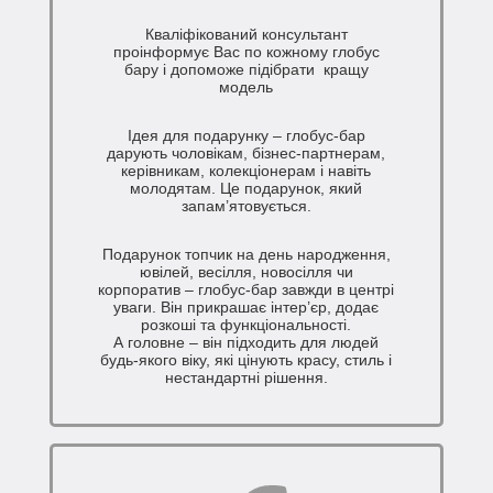
Кваліфікований консультант
проінформує Вас по кожному глобус
бару і допоможе підібрати кращу
модель
Ідея для подарунку – глобус-бар
дарують чоловікам, бізнес-партнерам,
керівникам, колекціонерам і навіть
молодятам. Це подарунок, який
запам’ятовується.
Подарунок топчик на день народження,
ювілей, весілля, новосілля чи
корпоратив – глобус-бар завжди в центрі
уваги. Він прикрашає інтер’єр, додає
розкоші та функціональності.
А головне – він підходить для людей
будь-якого віку, які цінують красу, стиль і
нестандартні рішення.