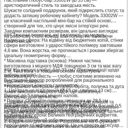
Настільний глобус-бар 33002W (Ø 33 см) —
аристократичний стиль та заводська якість.
Шукаєте солідний подарунок, який підкреслить статус та
додасть затишку робочому кабінету? Модель 33002W —
це класичний настільний міні-бар на стійкій основі,
створений для тих, хто цінує якісні інтер'єрні речі.
Завдяки компактним розмірам, він ідеально виглядає
### Технічні переваги, які виділяють цю модель:
на робочому столі, комоді або полиці, не займаючи
Надміцна сфера: На відміну від бюджетних копій, стінки
багато місця.
сфери виготовлені з ударостійкого полімеру завтовшки
4,6 мм. Вона жорстка, не прогинається і роками зберігає
ідеальну геометричну форму.
* Масивна підставка (основа): Нижня частина
виготовлена з міцного МДФ товщиною 3 см та має вагу
### Що вміщує глобус-бар 33 см? (Рекомендації щодо
2 кг. Така вага та товщина основи гарантують
вибору напоїв)
максимальну стійкість — глобус стоятиме впевнено на
Внутрішній простір розроблений для раціонального
будь-якій поверхні.
використання кожного сантиметра:
* Натуральні матеріали деталей: Орбіта, поличка та дуга
1. Центральне відділення (Ø 18 см, глибина 13 см):
також виконані з міцного МДФ, що забезпечує
Вміщує до 3 пляшок міцних напоїв.
конструкції довговічність.
* Порада: Обирайте пляшки заввишки до 28,5 см
* Надійні внутрішні площини: Полиці для пляшок та
### Дизайн: Атмосфера великих відкриттів
(наприклад, віскі Jack Daniel's 0.7 л або ром Bacardi 0.5
келихів виготовлені з якісного ДВП. Вони розраховані
Сфера оздоблена деталізованими старовинними
л). Це гарантує, що верхня півсфера закриється щільно
на значну вагу алкоголю і не деформуються під
картами світу епохи Великих географічних відкриттів.
та без зусиль.
навантаженням.
Малюнок насичений зображеннями каравел, морських
2. Відділення для келихів: Розраховане на 6 фужерів
персонажів та міфічних героїв. Це не просто аксесуар, а
(чарки для горілки або винні келихи, наприклад,