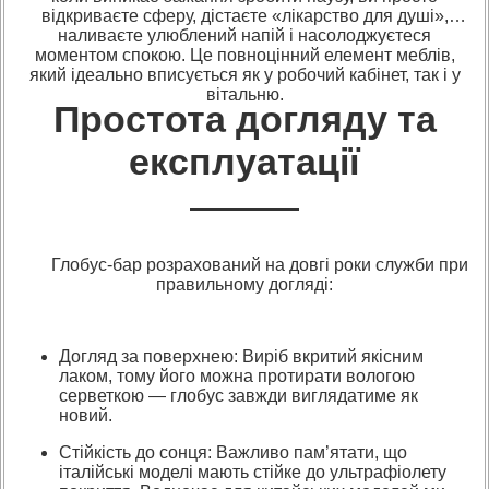
відкриваєте сферу, дістаєте «лікарство для душі»,
наливаєте улюблений напій і насолоджуєтеся
моментом спокою. Це повноцінний елемент меблів,
який ідеально вписується як у робочий кабінет, так і у
вітальню.
Простота догляду та
експлуатації
Глобус-бар розрахований на довгі роки служби при
правильному догляді:
Догляд за поверхнею: Виріб вкритий якісним
лаком, тому його можна протирати вологою
серветкою — глобус завжди виглядатиме як
новий.
Стійкість до сонця: Важливо пам’ятати, що
італійські моделі мають стійке до ультрафіолету