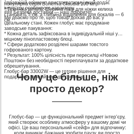
справжній елемент аристократизму, який додає
популярна серія Bohemia Claudia 190 мл).
інтер'єру особливого характеру.
* Технічна деталь: Ширина пазу для ніжки келиха
### Безпека доставки — наш пріоритет
становить 5 см, а глибина відділення для бокалів — 6
Ми дбаємо про те, щоб товар доїхав до вас у
см.
ідеальному стані. Кожен глобус має продумане
заводське пакування:
* Кожна деталь зафіксована в індивідуальній ніші у
міцному пінопластовому блоці.
* Сфери додатково розділені шарами товстого
гофрованого картону.
* Результат: 100% цілісність при пересилці «Новою
Поштою» без необхідності переплачувати за додаткове
обрешетування.
Глобус-бар 33002W — це готове рішення для
Чому це більше, ніж
подарунка, за який не буде соромно.
просто декор?
Глобус-бар — це функціональний предмет інтер’єру,
який створює особливу атмосферу у вашому домі чи
офісі. Це ваш персональний «сейф» для відпочинку:
коли виникає бажання зробити паузу, ви просто