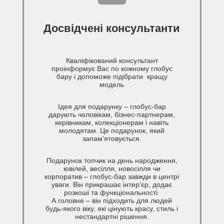
Досвідчені консультанти
Кваліфікований консультант
проінформує Вас по кожному глобус
бару і допоможе підібрати кращу
модель
Ідея для подарунку – глобус-бар
дарують чоловікам, бізнес-партнерам,
керівникам, колекціонерам і навіть
молодятам. Це подарунок, який
запам’ятовується.
Подарунок топчик на день народження,
ювілей, весілля, новосілля чи
корпоратив – глобус-бар завжди в центрі
уваги. Він прикрашає інтер’єр, додає
розкоші та функціональності.
А головне – він підходить для людей
будь-якого віку, які цінують красу, стиль і
нестандартні рішення.