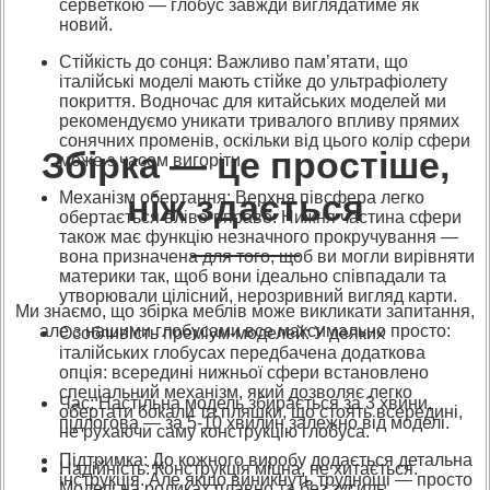
серветкою — глобус завжди виглядатиме як
новий.
Стійкість до сонця: Важливо пам’ятати, що
італійські моделі мають стійке до ультрафіолету
покриття. Водночас для китайських моделей ми
рекомендуємо уникати тривалого впливу прямих
сонячних променів, оскільки від цього колір сфери
Збірка — це простіше,
може з часом вигоріти.
ніж здається
Механізм обертання: Верхня півсфера легко
обертається вліво-вправо. Нижня частина сфери
також має функцію незначного прокручування —
вона призначена для того, щоб ви могли вирівняти
материки так, щоб вони ідеально співпадали та
утворювали цілісний, нерозривний вигляд карти.
Ми знаємо, що збірка меблів може викликати запитання,
але з нашими глобусами все максимально просто:
Особливість преміум-моделей: У деяких
італійських глобусах передбачена додаткова
опція: всередині нижньої сфери встановлено
спеціальний механізм, який дозволяє легко
Час: Настільна модель збирається за 3 хвини,
обертати бокали та пляшки, що стоять всередині,
підлогова — за 5-10 хвилин залежно від моделі.
не рухаючи саму конструкцію глобуса.
Підтримка: До кожного виробу додається детальна
Надійність: Конструкція міцна, не хитається.
інструкція. Але якщо виникнуть труднощі — просто
Моделі на роликах плавно та без зусиль