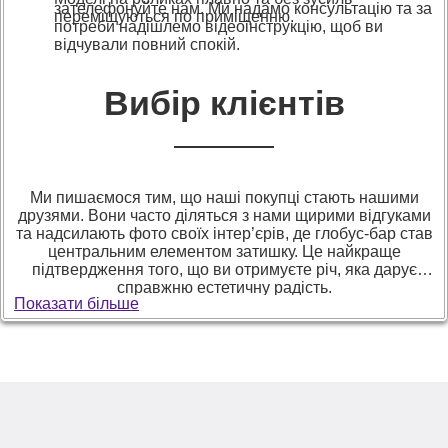
зателефонуйте нам. Ми надамо консультацію та за
переміщуються по приміщенню.
потреби надішлемо відеоінструкцію, щоб ви
відчували повний спокій.
Вибір клієнтів
Ми пишаємося тим, що наші покупці стають нашими
друзями. Вони часто діляться з нами щирими відгуками
та надсилають фото своїх інтер’єрів, де глобус-бар став
центральним елементом затишку. Це найкраще
підтвердження того, що ви отримуєте річ, яка дарує
справжню естетичну радість.
Показати більше