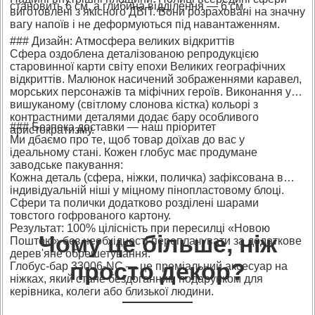
становить 6 см, а глибина відділення — 6 см.
виготовлені з якісного ДВП. Вони розраховані на значну
вагу напоїв і не деформуються під навантаженням.
### Дизайн: Атмосфера великих відкриттів
Сфера оздоблена деталізованою репродукцією
старовинної карти світу епохи Великих географічних
відкриттів. Малюнок насичений зображеннями каравел,
морських персонажів та міфічних героїв. Виконання у
вишуканому (світлому слонова кістка) кольорі з
контрастними деталями додає бару особливого
### Безпека доставки — наш пріоритет
аристократизму.
Ми дбаємо про те, щоб товар доїхав до вас у
ідеальному стані. Кожен глобус має продумане
заводське пакування:
Кожна деталь (сфера, ніжки, поличка) зафіксована в
індивідуальній ніші у міцному пінопластовому блоці.
Сфери та полички додатково розділені шарами
товстого гофрованого картону.
Результат: 100% цілісність при пересилці «Новою
Чому це більше, ніж
Поштою» без необхідності переплачувати за додаткове
дерев'яне обрешетування.
просто декор?
Глобус-бар 33006-NC — це преміальний аксесуар на
ніжках, який стане бездоганним подарунком для
керівника, колеги або близької людини.