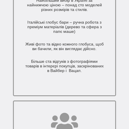
Найбільший вибір в Україні за
найнижчою ціною – понад сто моделей
різних розмірів та стилів.
Італійські глобус бари – ручна робота з
преміум матеріалів (дерево та сфера з
папє маше)
Живі фото та відео кожного глобуса, щоб
ви бачили, як він виглядає дійсно.
Більше ста відгуків з фотографіями
товарів в інтерєрі покупців, заскрінованих
в Вайбер і Вацап.