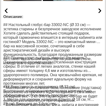
Описание:
## Настольный глобус-бар 33002-NC (Ø 33 см) —
эстетика старины и безупречное заводское исполнение
Хотите сделать действительно стоящий подарок,
который гармонично впишется в интерьер кабинета или
гостиной? Модель 33002-NC – это компактный мини-
бар на массивной основе, сочетающий в себе
аристократический дизайн и высокую
функциональность. Благодаря продуманным размерам
### Почему стоит выбрать именно эту модель?
он станет идеальным акцентом на рабочем столе,
(Технические преимущества)Усиленная конструкция
комоде или открытой полке.
сферы: В отличие от легких аналогов, стенки нашей
сферы имеют толщину 4,6 мм и изготовлены из
ударопрочного полимера. Она чрезвычайно крепкая, не
деформируется и сохраняет идеальную форму на
протяжении многих лет.
### Вместимость и эргономика (Ø 33 см)
* Массивная и устойчивая база: Основание (подставка)
Внутреннее зонирование позволяет максимально
выполнено из прочного МДФ толщиной 3 см и имеет
эффективно использовать пространство:
солидный вес - 2 кг. Это гарантирует, что бар не будет
1. Место для крепких напитков (Центр: Ø 18 см, Н
скользить или шататься при открывании.
28 см): Вмещает до 3 бутылок.
* Долговечные материалы: Дуга, орбита и внутренние