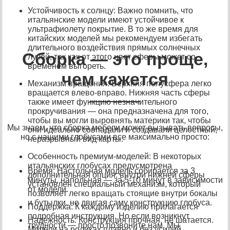
Устойчивость к солнцу: Важно помнить, что
итальянские модели имеют устойчивое к
ультрафиолету покрытие. В то же время для
китайских моделей мы рекомендуем избегать
длительного воздействия прямых солнечных
Сборка — это проще,
лучей, так как от этого цвет сферы может со
временем выгореть.
чем кажется
Механизм вращения: Верхняя полусфера легко
вращается влево-вправо. Нижняя часть сферы
также имеет функцию незначительного
прокручивания — она предназначена для того,
чтобы вы могли выровнять материки так, чтобы
Мы знаем, что сборка мебели может вызывать вопросы,
они идеально совпадали и создавали целостный,
но с нашими глобусами все максимально просто:
неразрывный вид карты.
Особенность премиум-моделей: В некоторых
итальянских глобусах предусмотрена
Время: Настольная модель собирается за 3
дополнительная опция: внутри нижней сферы
минуты, напольная — за 5-10 минут в зависимости
установлен специальный механизм, который
от модели.
позволяет легко вращать стоящие внутри бокалы
и бутылки, не двигая саму конструкцию глобуса.
Поддержка: К каждому изделию прилагается
подробная инструкция. Но если возникнут
Надежность: Конструкция прочная, не шатается.
трудности — просто позвоните нам. Мы
Модели на роликах плавно и без усилий