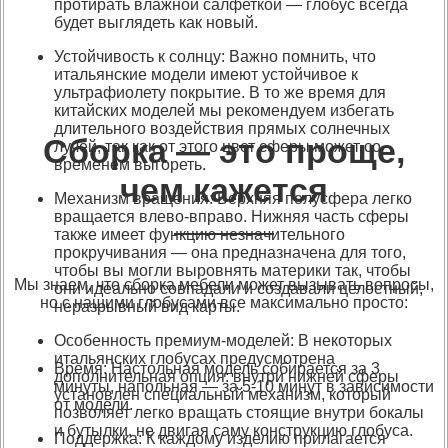
протирать влажной салфеткой — глобус всегда
будет выглядеть как новый.
Устойчивость к солнцу: Важно помнить, что
итальянские модели имеют устойчивое к
ультрафиолету покрытие. В то же время для
китайских моделей мы рекомендуем избегать
длительного воздействия прямых солнечных
Сборка — это проще,
лучей, так как от этого цвет сферы может со
временем выгореть.
чем кажется
Механизм вращения: Верхняя полусфера легко
вращается влево-вправо. Нижняя часть сферы
также имеет функцию незначительного
прокручивания — она предназначена для того,
чтобы вы могли выровнять материки так, чтобы
Мы знаем, что сборка мебели может вызывать вопросы,
они идеально совпадали и создавали целостный,
но с нашими глобусами все максимально просто:
неразрывный вид карты.
Особенность премиум-моделей: В некоторых
итальянских глобусах предусмотрена
Время: Настольная модель собирается за 3
дополнительная опция: внутри нижней сферы
минуты, напольная — за 5-10 минут в зависимости
установлен специальный механизм, который
от модели.
позволяет легко вращать стоящие внутри бокалы
и бутылки, не двигая саму конструкцию глобуса.
Поддержка: К каждому изделию прилагается