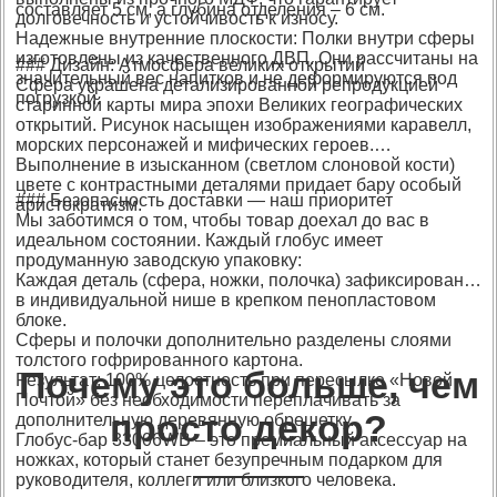
составляет 5 см, а глубина отделения – 6 см.
долговечность и устойчивость к износу.
Надежные внутренние плоскости: Полки внутри сферы
изготовлены из качественного ДВП. Они рассчитаны на
### Дизайн: Атмосфера великих открытий
значительный вес напитков и не деформируются под
Сфера украшена детализированной репродукцией
погрузкой.
старинной карты мира эпохи Великих географических
открытий. Рисунок насыщен изображениями каравелл,
морских персонажей и мифических героев.
Выполнение в изысканном (светлом слоновой кости)
цвете с контрастными деталями придает бару особый
### Безопасность доставки — наш приоритет
аристократизм.
Мы заботимся о том, чтобы товар доехал до вас в
идеальном состоянии. Каждый глобус имеет
продуманную заводскую упаковку:
Каждая деталь (сфера, ножки, полочка) зафиксирована
в индивидуальной нише в крепком пенопластовом
блоке.
Сферы и полочки дополнительно разделены слоями
толстого гофрированного картона.
Почему это больше, чем
Результат: 100% целостность при пересылке «Новой
Почтой» без необходимости переплачивать за
просто декор?
дополнительную деревянную обрешетку.
Глобус-бар 33006WB – это премиальный аксессуар на
ножках, который станет безупречным подарком для
руководителя, коллеги или близкого человека.