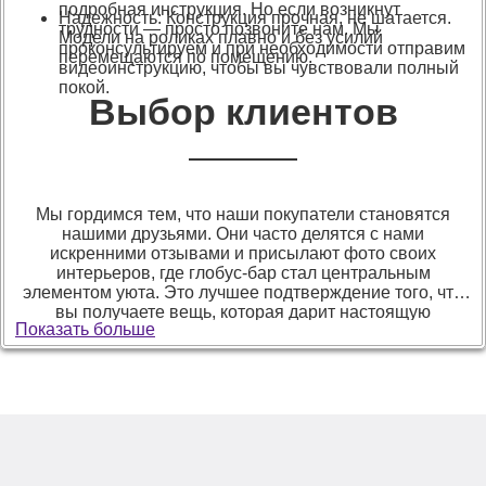
подробная инструкция. Но если возникнут
Надежность: Конструкция прочная, не шатается.
трудности — просто позвоните нам. Мы
Модели на роликах плавно и без усилий
проконсультируем и при необходимости отправим
перемещаются по помещению.
видеоинструкцию, чтобы вы чувствовали полный
покой.
Выбор клиентов
Мы гордимся тем, что наши покупатели становятся
нашими друзьями. Они часто делятся с нами
искренними отзывами и присылают фото своих
интерьеров, где глобус-бар стал центральным
элементом уюта. Это лучшее подтверждение того, что
вы получаете вещь, которая дарит настоящую
Показать больше
эстетическую радость.